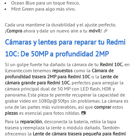
Ocean Blue para un toque fresco.
Mint Green para algo más vivo.
Cada una mantiene la durabilidad y el ajuste perfecto.
¡
Compra
ahora y dale un nuevo aire a tu
móvil
! 🎉
Cámaras y lentes para reparar tu Redmi
10C: De 50MP a profundidad 2MP
Si un golpe fuerte ha dañado la cámara de tu
Redmi 10C
, en
iLevante.com tenemos
repuestos
como la
Cámara de
profundidad trasera 2MP para Redmi 10C
o la
Lente de
cámara grande para Redmi 10C
, perfectos para arreglar la
cámara principal dual de 50 MP con LED flash, HDR y
panorama. Esta pieza te permite recuperar la capacidad de
grabar vídeo en 1080p@30fps sin problemas. La cámara es
una de las partes más vulnerables, así que
comprar
estos
piezas
es esencial para fotos nítidas. 📷
Para la
reparación
, desconecta la batería, retira la tapa
trasera y reemplaza la lente o módulo dañado. También
ofrecemos la
Lente de cámara trasera pequeña para Redmi