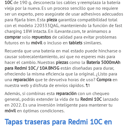
10C
de 190 g, desconecta los cables y reemplaza la batería
vieja por la nueva. Es un proceso sencillo que no requiere
ser un experto, pero asegúrate de usar adhesivos adecuados
para fijarla bien. Esta
pieza
garantiza compatibilidad total
con el modelo 220333QAG, manteniendo la función de fast
charging 18W intacta. En iLevante.com, te animamos a
comprar
solo
repuestos
de calidad para evitar problemas
futuros en tu
móvil
o incluso en
tablets
similares.
Recuerda que una batería en mal estado puede hincharse o
causar sobrecalentamiento, así que no esperes más para
hacer el cambio. Nuestras
piezas
como la
Batería 5000mAh
para Redmi 10C / 10A BN5G
están diseñadas para durar,
ofreciendo la misma eficiencia que la original. ¿Listo para
una
reparación
que te devuelva horas de uso?
Compra
en
nuestra web y disfruta de envíos rápidos. 🔌
Además, si combinas esta
reparación
con un chequeo
general, podrás extender la vida de tu
Redmi 10C
lanzado
en 2022. Es una inversión inteligente para mantener tu
móvil
en óptimas condiciones.
Tapas traseras para Redmi 10C en