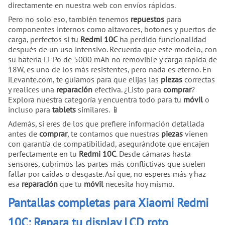
directamente en nuestra web con envíos rápidos.
Pero no solo eso, también tenemos
repuestos
para
componentes internos como altavoces, botones y puertos de
carga, perfectos si tu
Redmi 10C
ha perdido funcionalidad
después de un uso intensivo. Recuerda que este modelo, con
su batería Li-Po de 5000 mAh no removible y carga rápida de
18W, es uno de los más resistentes, pero nada es eterno. En
iLevante.com, te guiamos para que elijas las
piezas
correctas
y realices una
reparación
efectiva. ¿Listo para
comprar
?
Explora nuestra categoría y encuentra todo para tu
móvil
o
incluso para
tablets
similares. 📱
Además, si eres de los que prefiere información detallada
antes de
comprar
, te contamos que nuestras
piezas
vienen
con garantía de compatibilidad, asegurándote que encajen
perfectamente en tu
Redmi 10C
. Desde cámaras hasta
sensores, cubrimos las partes más conflictivas que suelen
fallar por caídas o desgaste. Así que, no esperes más y haz
esa
reparación
que tu
móvil
necesita hoy mismo.
Pantallas completas para Xiaomi Redmi
10C: Repara tu display LCD roto