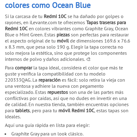
colores como Ocean Blue
Si la carcasa de tu
Redmi 10C
se ha dañado por golpes o
rayones, en iLevante.com te ofrecemos
Tapas traseras para
Redmi 10C
en colores vibrantes como Graphite Gray, Ocean
Blue o Mint Green. Estas
piezas
son perfectas para restaurar
el aspecto original de tu
móvil
de dimensiones 169.6 x 76.6
x 8.3 mm, que pesa solo 190 g. Elegir la tapa correcta no
solo mejora la estética, sino que protege los componentes
internos de polvo y daños adicionales. 🎨
Para
comprar
la tapa ideal, considera el color que más te
guste y verifica la compatibilidad con tu modelo
220333QAG. La
reparación
es fácil: solo retira la vieja con
una ventosa y adhiere la nueva con pegamento
especializado. Estas
repuestos
son una de las partes más
conflictivas por caídas, así que no dudes en invertir en una
de calidad. En nuestra tienda, también encuentras opciones
para
tablets
, pero para tu
móvil Redmi 10C
, estas tapas son
ideales.
Aquí una guía rápida en lista para elegir:
Graphite Gray para un look clásico.