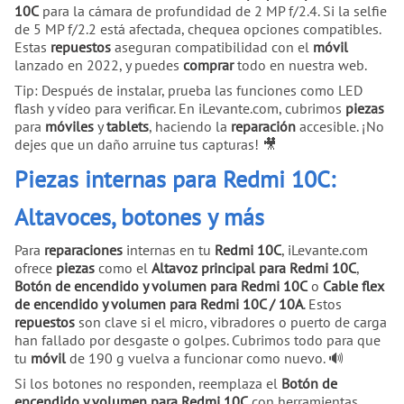
10C
para la cámara de profundidad de 2 MP f/2.4. Si la selfie
de 5 MP f/2.2 está afectada, chequea opciones compatibles.
Estas
repuestos
aseguran compatibilidad con el
móvil
lanzado en 2022, y puedes
comprar
todo en nuestra web.
Tip: Después de instalar, prueba las funciones como LED
flash y vídeo para verificar. En iLevante.com, cubrimos
piezas
para
móviles
y
tablets
, haciendo la
reparación
accesible. ¡No
dejes que un daño arruine tus capturas! 🎥
Piezas internas para Redmi 10C:
Altavoces, botones y más
Para
reparaciones
internas en tu
Redmi 10C
, iLevante.com
ofrece
piezas
como el
Altavoz principal para Redmi 10C
,
Botón de encendido y volumen para Redmi 10C
o
Cable flex
de encendido y volumen para Redmi 10C / 10A
. Estos
repuestos
son clave si el micro, vibradores o puerto de carga
han fallado por desgaste o golpes. Cubrimos todo para que
tu
móvil
de 190 g vuelva a funcionar como nuevo. 🔊
Si los botones no responden, reemplaza el
Botón de
encendido y volumen para Redmi 10C
con herramientas