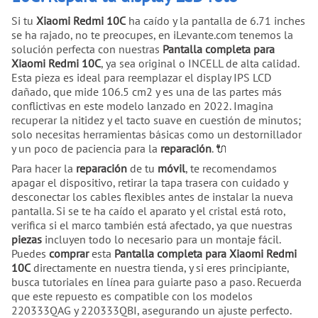
Si tu
Xiaomi Redmi 10C
ha caído y la pantalla de 6.71 inches
se ha rajado, no te preocupes, en iLevante.com tenemos la
solución perfecta con nuestras
Pantalla completa para
Xiaomi Redmi 10C
, ya sea original o INCELL de alta calidad.
Esta pieza es ideal para reemplazar el display IPS LCD
dañado, que mide 106.5 cm2 y es una de las partes más
conflictivas en este modelo lanzado en 2022. Imagina
recuperar la nitidez y el tacto suave en cuestión de minutos;
solo necesitas herramientas básicas como un destornillador
y un poco de paciencia para la
reparación
. 🔌
Para hacer la
reparación
de tu
móvil
, te recomendamos
apagar el dispositivo, retirar la tapa trasera con cuidado y
desconectar los cables flexibles antes de instalar la nueva
pantalla. Si se te ha caído el aparato y el cristal está roto,
verifica si el marco también está afectado, ya que nuestras
piezas
incluyen todo lo necesario para un montaje fácil.
Puedes
comprar
esta
Pantalla completa para Xiaomi Redmi
10C
directamente en nuestra tienda, y si eres principiante,
busca tutoriales en línea para guiarte paso a paso. Recuerda
que este repuesto es compatible con los modelos
220333QAG y 220333QBI, asegurando un ajuste perfecto.