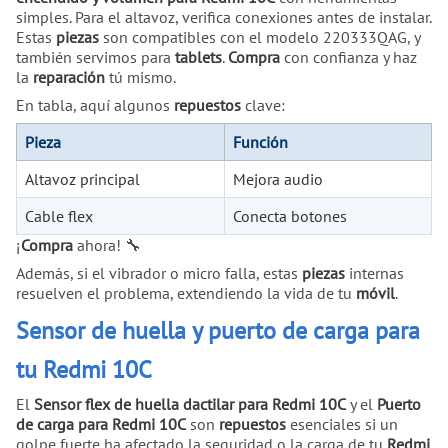
simples. Para el altavoz, verifica conexiones antes de instalar.
Estas
piezas
son compatibles con el modelo 220333QAG, y
también servimos para
tablets
.
Compra
con confianza y haz
la
reparación
tú mismo.
En tabla, aquí algunos
repuestos
clave:
Pieza
Función
Altavoz principal
Mejora audio
Cable flex
Conecta botones
¡
Compra
ahora! 🔧
Además, si el vibrador o micro falla, estas
piezas
internas
resuelven el problema, extendiendo la vida de tu
móvil
.
Sensor de huella y puerto de carga para
tu Redmi 10C
El
Sensor flex de huella dactilar para Redmi 10C
y el
Puerto
de carga para Redmi 10C
son
repuestos
esenciales si un
golpe fuerte ha afectado la seguridad o la carga de tu
Redmi