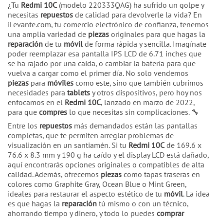
¿Tu
Redmi 10C
(modelo 220333QAG) ha sufrido un golpe y
necesitas
repuestos
de calidad para devolverle la vida? En
iLevante.com, tu comercio electrónico de confianza, tenemos
una amplia variedad de
piezas
originales para que hagas la
reparación
de tu
móvil
de forma rápida y sencilla. Imagínate
poder reemplazar esa pantalla IPS LCD de 6.71 inches que
se ha rajado por una caída, o cambiar la batería para que
vuelva a cargar como el primer día. No solo vendemos
piezas
para
móviles
como este, sino que también cubrimos
necesidades para
tablets
y otros dispositivos, pero hoy nos
enfocamos en el
Redmi 10C
, lanzado en marzo de 2022,
para que
compres
lo que necesitas sin complicaciones. 🔧
Entre los
repuestos
más demandados están las pantallas
completas, que te permiten arreglar problemas de
visualización en un santiamén. Si tu
Redmi 10C
de 169.6 x
76.6 x 8.3 mm y 190 g ha caído y el display LCD está dañado,
aquí encontrarás opciones originales o compatibles de alta
calidad. Además, ofrecemos
piezas
como tapas traseras en
colores como Graphite Gray, Ocean Blue o Mint Green,
ideales para restaurar el aspecto estético de tu
móvil
. La idea
es que hagas la
reparación
tú mismo o con un técnico,
ahorrando tiempo y dinero, y todo lo puedes
comprar