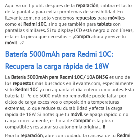
Aquí va un tip útil: después de la
reparación
, calibra el tacto
de la pantalla para evitar problemas de sensibilidad. En
iLevante.com, no solo vendemos
repuestos
para
móviles
como el
Redmi 10C
, sino que también para
tablets
con
pantallas similares. Si tu display LCD está negro o con líneas,
esta es la pieza que necesitas – ¡
compra
ahora y revive tu
móvil
! 🎉
Batería 5000mAh para Redmi 10C:
Recupera la carga rápida de 18W
La
Batería 5000mAh para Redmi 10C / 10A BN5G
es uno de
los
repuestos
más buscados en iLevante.com, especialmente
si tu
Redmi 10C
ya no aguanta el día entero como antes. Esta
batería Li-Po de 5000 mAh no removible puede fallar por
ciclos de carga excesivos o exposición a temperaturas
extremas, lo que reduce su durabilidad y afecta la carga
rápida de 18W. Si notas que tu
móvil
se apaga rápido o no
carga correctamente, es hora de
comprar
esta pieza
compatible y restaurar su autonomía original. 🔋
Para la
reparación
, abre con cuidado la carcasa de tu
Redmi