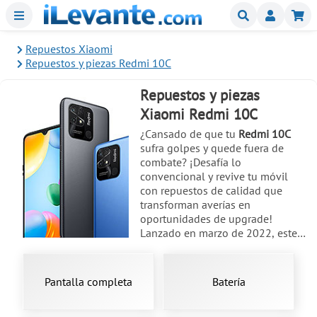
Menu
Buscar
Mi
Repuestos Xiaomi
Repuestos y piezas Redmi 10C
Repuestos y piezas
Xiaomi Redmi 10C
¿Cansado de que tu
Redmi 10C
sufra golpes y quede fuera de
combate? ¡Desafía lo
convencional y revive tu móvil
con repuestos de calidad que
transforman averías en
oportunidades de upgrade!
Lanzado en marzo de 2022, este
titán de 6.71 pulgadas con
tecnología IPS LCD y modelo
220333QAG
merece piezas que
Pantalla completa
Batería
mantengan su esencia intacta.
Olvídate de pantallas rajadas o