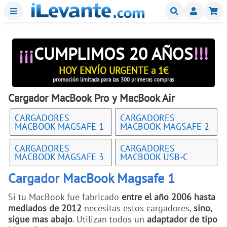
Menu
Buscar
Mi
¡¡¡
CUMPLIMOS 20 AÑOS
!!!
HOY ENVÍO URGENTE a 1€
promoción limitada para las 300 primeras compras
Cargador MacBook Pro y MacBook Air
CARGADORES
CARGADORES
MACBOOK MAGSAFE 1
MACBOOK MAGSAFE 2
CARGADORES
CARGADORES
MACBOOK MAGSAFE 3
MACBOOK USB-C
Cargador MacBook Magsafe 1
Si tu MacBook fue fabricado
entre el año 2006 hasta
mediados de 2012
necesitas estos cargadores,
sino,
sigue mas abajo
. Utilizan todos un
adaptador de tipo