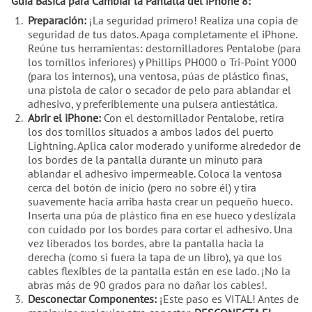
Guía Básica para Cambiar la Pantalla del iPhone 8:
Preparación:
¡La seguridad primero! Realiza una copia de
seguridad de tus datos. Apaga completamente el iPhone.
Reúne tus herramientas: destornilladores Pentalobe (para
los tornillos inferiores) y Phillips PH000 o Tri-Point Y000
(para los internos), una ventosa, púas de plástico finas,
una pistola de calor o secador de pelo para ablandar el
adhesivo, y preferiblemente una pulsera antiestática.
Abrir el iPhone:
Con el destornillador Pentalobe, retira
los dos tornillos situados a ambos lados del puerto
Lightning. Aplica calor moderado y uniforme alrededor de
los bordes de la pantalla durante un minuto para
ablandar el adhesivo impermeable. Coloca la ventosa
cerca del botón de inicio (pero no sobre él) y tira
suavemente hacia arriba hasta crear un pequeño hueco.
Inserta una púa de plástico fina en ese hueco y deslízala
con cuidado por los bordes para cortar el adhesivo. Una
vez liberados los bordes, abre la pantalla hacia la
derecha (como si fuera la tapa de un libro), ya que los
cables flexibles de la pantalla están en ese lado. ¡No la
abras más de 90 grados para no dañar los cables!.
Desconectar Componentes:
¡Este paso es VITAL! Antes de