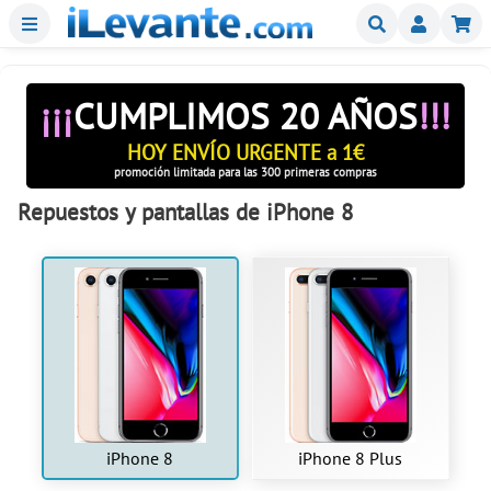
Menu
Buscar
Mi
¡¡¡
CUMPLIMOS 20 AÑOS
!!!
HOY ENVÍO URGENTE a 1€
promoción limitada para las 300 primeras compras
Repuestos y pantallas de iPhone 8
iPhone 8
iPhone 8 Plus