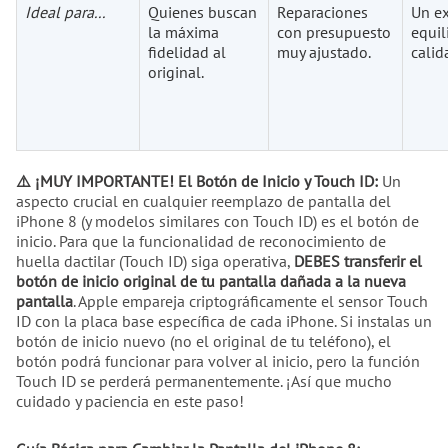
Ideal para...
Quienes buscan
Reparaciones
Un e
la máxima
con presupuesto
equil
fidelidad al
muy ajustado.
calid
original.
⚠️ ¡MUY IMPORTANTE! El Botón de Inicio y Touch ID:
Un
aspecto crucial en cualquier reemplazo de pantalla del
iPhone 8 (y modelos similares con Touch ID) es el botón de
inicio. Para que la funcionalidad de reconocimiento de
huella dactilar (Touch ID) siga operativa,
DEBES transferir el
botón de inicio original de tu pantalla dañada a la nueva
pantalla
. Apple empareja criptográficamente el sensor Touch
ID con la placa base específica de cada iPhone. Si instalas un
botón de inicio nuevo (no el original de tu teléfono), el
botón podrá funcionar para volver al inicio, pero la función
Touch ID se perderá permanentemente. ¡Así que mucho
cuidado y paciencia en este paso!