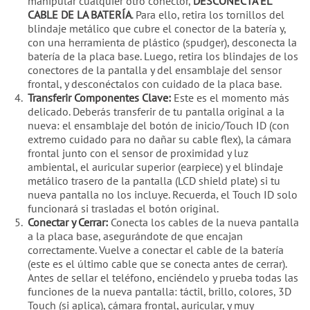
manipular cualquier otro conector,
DESCONECTA EL
CABLE DE LA BATERÍA
. Para ello, retira los tornillos del
blindaje metálico que cubre el conector de la batería y,
con una herramienta de plástico (spudger), desconecta la
batería de la placa base. Luego, retira los blindajes de los
conectores de la pantalla y del ensamblaje del sensor
frontal, y desconéctalos con cuidado de la placa base.
Transferir Componentes Clave:
Este es el momento más
delicado. Deberás transferir de tu pantalla original a la
nueva: el ensamblaje del botón de inicio/Touch ID (con
extremo cuidado para no dañar su cable flex), la cámara
frontal junto con el sensor de proximidad y luz
ambiental, el auricular superior (earpiece) y el blindaje
metálico trasero de la pantalla (LCD shield plate) si tu
nueva pantalla no los incluye. Recuerda, el Touch ID solo
funcionará si trasladas el botón original.
Conectar y Cerrar:
Conecta los cables de la nueva pantalla
a la placa base, asegurándote de que encajan
correctamente. Vuelve a conectar el cable de la batería
(este es el último cable que se conecta antes de cerrar).
Antes de sellar el teléfono, enciéndelo y prueba todas las
funciones de la nueva pantalla: táctil, brillo, colores, 3D
Touch (si aplica), cámara frontal, auricular, y muy