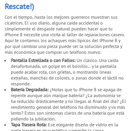
Rescate!)
Con el tiempo, hasta los mejores guerreros muestran sus
cicatrices. El uso diario, alguna caída accidental o
simplemente el desgaste natural pueden hacer que tu
iPhone 8 necesite una visita al taller de reparaciones casero.
Aquí te contamos los achaques más típicos del iPhone 8 y
por qué cambiar una pieza puede ser la solución perfecta y
más económica que comprar un teléfono nuevo:
Pantalla Estrellada o con Fallos:
Un clásico. Una caída
desafortunada, un golpe en el bolsillo... y la pantalla
puede acabar rota, con grietas, o mostrando líneas
extrañas, manchas de colores, o zonas donde el táctil no
responde.
Batería Degradada:
¿Notas que tu iPhone 8 se apaga de
repente aunque aún marque batería? ¿La autonomía se
ha reducido drásticamente y no llegas al final del día? ¿El
rendimiento general del teléfono ha disminuido y va más
lento? Estos son síntomas claros de una batería que está
pidiendo la jubilación.
Tapa Trasera Rota:
Ese elegante diseño de vidrio en la
parte trasera es muy estético y permite la carga