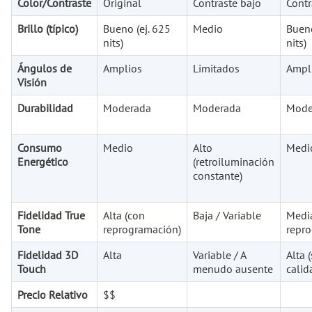
Color/Contraste
Original
Contraste bajo
Contr
Brillo (típico)
Bueno (ej. 625
Medio
Bueno
nits)
nits)
Ángulos de
Amplios
Limitados
Ampl
Visión
Durabilidad
Moderada
Moderada
Mode
Consumo
Medio
Alto
Medi
Energético
(retroiluminación
constante)
Fidelidad True
Alta (con
Baja / Variable
Media
Tone
reprogramación)
repr
Fidelidad 3D
Alta
Variable / A
Alta 
Touch
menudo ausente
calid
Precio Relativo
$$