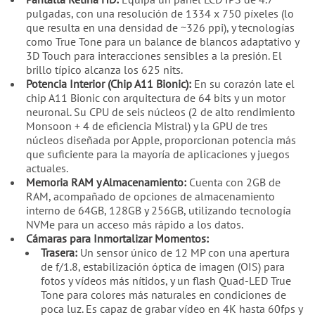
pulgadas, con una resolución de 1334 x 750 píxeles (lo
que resulta en una densidad de ~326 ppi), y tecnologías
como True Tone para un balance de blancos adaptativo y
3D Touch para interacciones sensibles a la presión. El
brillo típico alcanza los 625 nits.
Potencia Interior (Chip A11 Bionic):
En su corazón late el
chip A11 Bionic con arquitectura de 64 bits y un motor
neuronal. Su CPU de seis núcleos (2 de alto rendimiento
Monsoon + 4 de eficiencia Mistral) y la GPU de tres
núcleos diseñada por Apple, proporcionan potencia más
que suficiente para la mayoría de aplicaciones y juegos
actuales.
Memoria RAM y Almacenamiento:
Cuenta con 2GB de
RAM, acompañado de opciones de almacenamiento
interno de 64GB, 128GB y 256GB, utilizando tecnología
NVMe para un acceso más rápido a los datos.
Cámaras para Inmortalizar Momentos:
Trasera:
Un sensor único de 12 MP con una apertura
de f/1.8, estabilización óptica de imagen (OIS) para
fotos y vídeos más nítidos, y un flash Quad-LED True
Tone para colores más naturales en condiciones de
poca luz. Es capaz de grabar vídeo en 4K hasta 60fps y