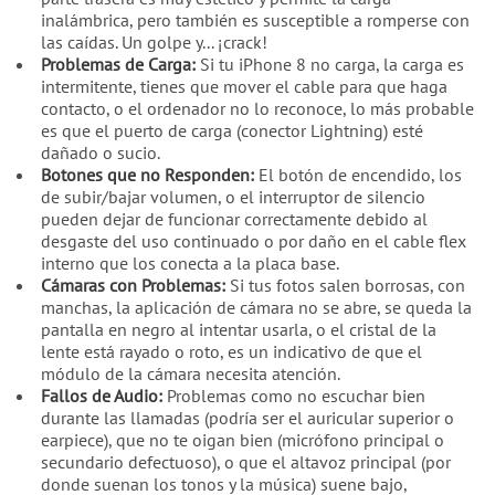
inalámbrica, pero también es susceptible a romperse con
las caídas. Un golpe y... ¡crack!
Problemas de Carga:
Si tu iPhone 8 no carga, la carga es
intermitente, tienes que mover el cable para que haga
contacto, o el ordenador no lo reconoce, lo más probable
es que el puerto de carga (conector Lightning) esté
dañado o sucio.
Botones que no Responden:
El botón de encendido, los
de subir/bajar volumen, o el interruptor de silencio
pueden dejar de funcionar correctamente debido al
desgaste del uso continuado o por daño en el cable flex
interno que los conecta a la placa base.
Cámaras con Problemas:
Si tus fotos salen borrosas, con
manchas, la aplicación de cámara no se abre, se queda la
pantalla en negro al intentar usarla, o el cristal de la
lente está rayado o roto, es un indicativo de que el
módulo de la cámara necesita atención.
Fallos de Audio:
Problemas como no escuchar bien
durante las llamadas (podría ser el auricular superior o
earpiece), que no te oigan bien (micrófono principal o
secundario defectuoso), o que el altavoz principal (por
donde suenan los tonos y la música) suene bajo,