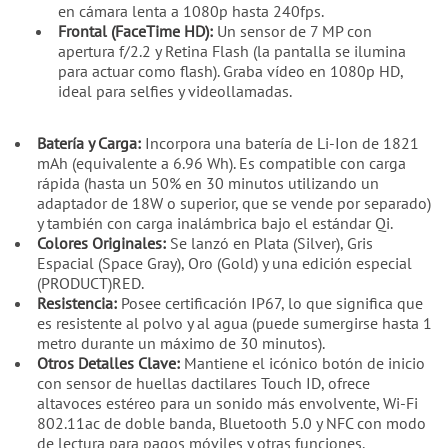
en cámara lenta a 1080p hasta 240fps.
Frontal (FaceTime HD):
Un sensor de 7 MP con
apertura f/2.2 y Retina Flash (la pantalla se ilumina
para actuar como flash). Graba vídeo en 1080p HD,
ideal para selfies y videollamadas.
Batería y Carga:
Incorpora una batería de Li-Ion de 1821
mAh (equivalente a 6.96 Wh). Es compatible con carga
rápida (hasta un 50% en 30 minutos utilizando un
adaptador de 18W o superior, que se vende por separado)
y también con carga inalámbrica bajo el estándar Qi.
Colores Originales:
Se lanzó en Plata (Silver), Gris
Espacial (Space Gray), Oro (Gold) y una edición especial
(PRODUCT)RED.
Resistencia:
Posee certificación IP67, lo que significa que
es resistente al polvo y al agua (puede sumergirse hasta 1
metro durante un máximo de 30 minutos).
Otros Detalles Clave:
Mantiene el icónico botón de inicio
con sensor de huellas dactilares Touch ID, ofrece
altavoces estéreo para un sonido más envolvente, Wi-Fi
802.11ac de doble banda, Bluetooth 5.0 y NFC con modo
de lectura para pagos móviles y otras funciones.