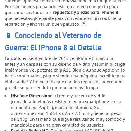
sabemos que este móvilazo todavía tiene mucho que ofrecer.
Por eso, hemos preparado esta guía mega completa para
que conozcas todos los
repuestos y piezas para iPhone 8
que necesitas. ¡Prepárate para convertirte en un crack de la
reparación y ahorrar un buen pellizco! 😉
📱 Conociendo al Veterano de
Guerra: El iPhone 8 al Detalle
Lanzado en septiembre de 2017 , el iPhone 8 marcó un
antes y un después con su diseño de vidrio y aluminio, carga
inalámbrica y el potente chip A11 Bionic. Aunque Apple ya lo
ha discontinuado , ¡sigue siendo una máquina increíble para
el día a día! Y lo mejor es que con los repuestos adecuados,
¡puede seguir siéndolo por mucho más tiempo!
Diseño y Dimensiones:
Frente y trasera de vidrio
(considerado el más resistente en un smartphone en su
momento por Apple ), marco de aluminio. Sus
dimensiones son 138.4 x 67.3 x 7.3 mm y tiene un peso
de 148g. Un tamaño que sigue resultando muy cómodo y
manejable para una gran cantidad de usuarios.
Pantalla Retina HD:
Equipa un panel LCD IPS de 4.7