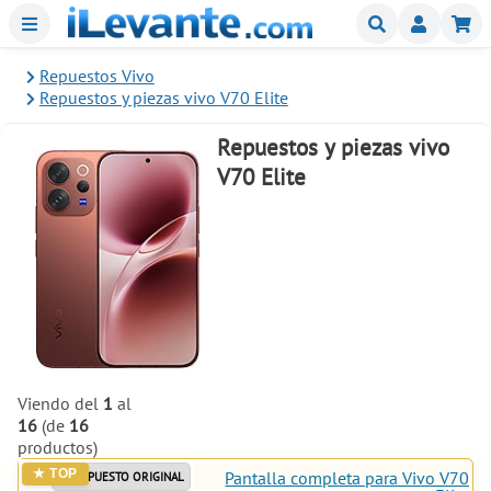
Menu
Buscar
Mi
Repuestos Vivo
Repuestos y piezas vivo V70 Elite
Repuestos y piezas vivo
V70 Elite
Viendo del
1
al
16
(de
16
productos)
Pantalla completa para Vivo V70
REPUESTO ORIGINAL