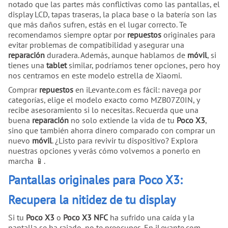
notado que las partes más conflictivas como las pantallas, el
display LCD, tapas traseras, la placa base o la batería son las
que más daños sufren, estás en el lugar correcto. Te
recomendamos siempre optar por
repuestos
originales para
evitar problemas de compatibilidad y asegurar una
reparación
duradera. Además, aunque hablamos de
móvil
, si
tienes una
tablet
similar, podríamos tener opciones, pero hoy
nos centramos en este modelo estrella de Xiaomi.
Comprar
repuestos
en iLevante.com es fácil: navega por
categorías, elige el modelo exacto como MZB07Z0IN, y
recibe asesoramiento si lo necesitas. Recuerda que una
buena
reparación
no solo extiende la vida de tu
Poco X3
,
sino que también ahorra dinero comparado con comprar un
nuevo
móvil
. ¿Listo para revivir tu dispositivo? Explora
nuestras opciones y verás cómo volvemos a ponerlo en
marcha 📱.
Pantallas originales para Poco X3:
Recupera la nitidez de tu display
Si tu
Poco X3
o
Poco X3 NFC
ha sufrido una caída y la
pantalla se ha rajado, no te preocupes. En iLevante.com,