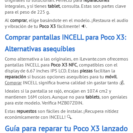
integrales, y si tienes
tablet
, consulta. Estas son partes clave
para el peso de 225 g.
Al
comprar
, elige basándote en el modelo. ¡Restaura el audio
y vibración de tu
Poco X3
fácilmente! 🔉.
Comprar pantallas INCELL para Poco X3:
Alternativas asequibles
Como alternativa a las originales, en iLevante.com ofrecemos
pantallas INCELL para
Poco X3 NFC
, compatibles con el
display de 6.67 inches IPS LCD. Estas
piezas
facilitan la
reparación
si buscas opciones asequibles para tu
móvil
.
Comprar
INCELL significa buena calidad sin gastar tanto 💰.
Ideales si la pantalla se rajó, encajan en 107.4 cm2 y
mantienen 16M colors. Aunque no para
tablets
, son geniales
para este modelo. Verifica MZB07Z0IN.
Estas
repuestos
son fáciles de instalar. ¡Recupera nitidez
económicamente con INCELL! 🔍.
Guía para reparar tu Poco X3 lanzado