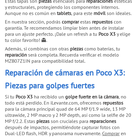
Estas tapas son
piezas
esenciales para
reparaciones
estéticas
y estructurales, protegiendo los componentes internos.
Aunque no es común en
tablets
, para este
móvil
son ideales.
En nuestra sección, podrás
comprar
estas
repuestos
con
garantía. Te recomendamos limpiar bien antes de instalar
para un ajuste perfecto. ¡Dale un refresh a tu
Poco X3
y elige
tu color favorito! 👻.
Además, si combinas con otras
piezas
como baterías, tu
reparación
será completa. Recuerda verificar el modelo
MZB07Z1IN para compatibilidad total.
Reparación de cámaras en Poco X3:
Piezas para golpes fuertes
Si tu
Poco X3
ha recibido un
golpe fuerte en la cámara
, no
todo está perdido. En iLevante.com, ofrecemos
repuestos
para la cámara principal quad de 64 MP f/1.9 wide, 13 MP
ultrawide, 2 MP macro y 2 MP depth, así como la selfie de 20
MP f/2.2. Estas
piezas
son cruciales para
reparaciones
después de impactos, permitiéndote capturar fotos con
Dual-LED flash, HDR y panorama nuevamente.
Comprar
en