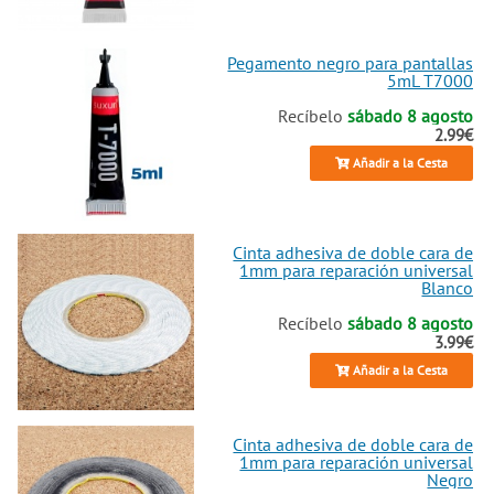
olvido. Explora y compra ahora
repuestos para Poco X3, desde
carcasas hasta baterías no
Pegamento negro para pantallas
5mL T7000
removibles, todo enfocado en
durabilidad y compatibilidad
Recíbelo
sábado 8 agosto
perfecta. Si buscas piezas para
2.99€
tablet o móvil similar, aquí
Añadir a la Cesta
encontrarás opciones premium.
¡Haz que tu Poco X3 vuelva a
brillar con nuestras soluciones de
reparación expertas!
Cinta adhesiva de doble cara de
1mm para reparación universal
Blanco
Recíbelo
sábado 8 agosto
3.99€
Añadir a la Cesta
Cinta adhesiva de doble cara de
1mm para reparación universal
Negro