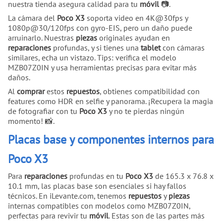
nuestra tienda asegura calidad para tu
móvil
📷.
La cámara del
Poco X3
soporta video en 4K@30fps y
1080p@30/120fps con gyro-EIS, pero un daño puede
arruinarlo. Nuestras
piezas
originales ayudan en
reparaciones
profundas, y si tienes una
tablet
con cámaras
similares, echa un vistazo. Tips: verifica el modelo
MZB07Z0IN y usa herramientas precisas para evitar más
daños.
Al
comprar
estos
repuestos
, obtienes compatibilidad con
features como HDR en selfie y panorama. ¡Recupera la magia
de fotografiar con tu
Poco X3
y no te pierdas ningún
momento! 📸.
Placas base y componentes internos para
Poco X3
Para
reparaciones
profundas en tu
Poco X3
de 165.3 x 76.8 x
10.1 mm, las placas base son esenciales si hay fallos
técnicos. En iLevante.com, tenemos
repuestos
y
piezas
internas compatibles con modelos como MZB07Z0IN,
perfectas para revivir tu
móvil
. Estas son de las partes más