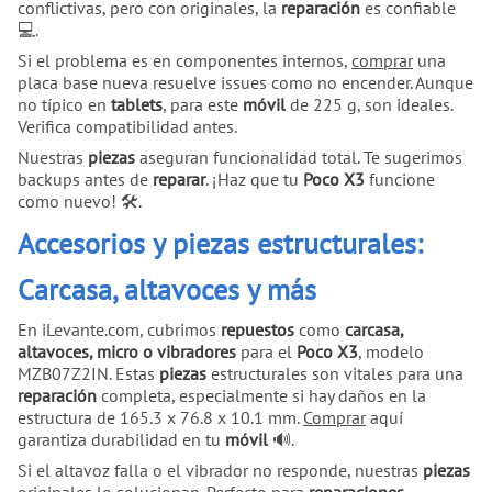
conflictivas, pero con originales, la
reparación
es confiable
💻.
Si el problema es en componentes internos,
comprar
una
placa base nueva resuelve issues como no encender. Aunque
no típico en
tablets
, para este
móvil
de 225 g, son ideales.
Verifica compatibilidad antes.
Nuestras
piezas
aseguran funcionalidad total. Te sugerimos
backups antes de
reparar
. ¡Haz que tu
Poco X3
funcione
como nuevo! 🛠.
Accesorios y piezas estructurales:
Carcasa, altavoces y más
En iLevante.com, cubrimos
repuestos
como
carcasa,
altavoces, micro o vibradores
para el
Poco X3
, modelo
MZB07Z2IN. Estas
piezas
estructurales son vitales para una
reparación
completa, especialmente si hay daños en la
estructura de 165.3 x 76.8 x 10.1 mm.
Comprar
aquí
garantiza durabilidad en tu
móvil
🔊.
Si el altavoz falla o el vibrador no responde, nuestras
piezas
originales lo solucionan. Perfecto para
reparaciones