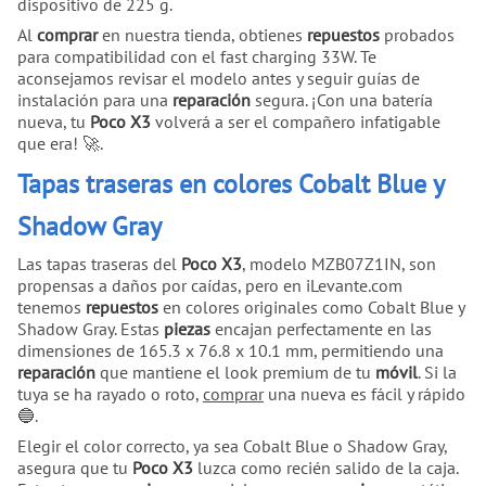
dispositivo de 225 g.
Al
comprar
en nuestra tienda, obtienes
repuestos
probados
para compatibilidad con el fast charging 33W. Te
aconsejamos revisar el modelo antes y seguir guías de
instalación para una
reparación
segura. ¡Con una batería
nueva, tu
Poco X3
volverá a ser el compañero infatigable
que era! 🚀.
Tapas traseras en colores Cobalt Blue y
Shadow Gray
Las tapas traseras del
Poco X3
, modelo MZB07Z1IN, son
propensas a daños por caídas, pero en iLevante.com
tenemos
repuestos
en colores originales como Cobalt Blue y
Shadow Gray. Estas
piezas
encajan perfectamente en las
dimensiones de 165.3 x 76.8 x 10.1 mm, permitiendo una
reparación
que mantiene el look premium de tu
móvil
. Si la
tuya se ha rayado o roto,
comprar
una nueva es fácil y rápido
🔵.
Elegir el color correcto, ya sea Cobalt Blue o Shadow Gray,
asegura que tu
Poco X3
luzca como recién salido de la caja.