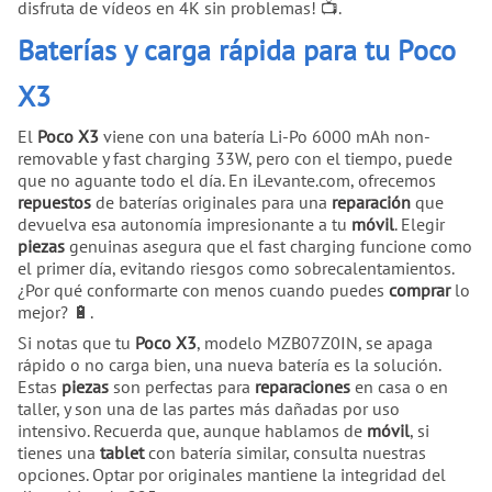
disfruta de vídeos en 4K sin problemas! 📺.
Baterías y carga rápida para tu Poco
X3
El
Poco X3
viene con una batería Li-Po 6000 mAh non-
removable y fast charging 33W, pero con el tiempo, puede
que no aguante todo el día. En iLevante.com, ofrecemos
repuestos
de baterías originales para una
reparación
que
devuelva esa autonomía impresionante a tu
móvil
. Elegir
piezas
genuinas asegura que el fast charging funcione como
el primer día, evitando riesgos como sobrecalentamientos.
¿Por qué conformarte con menos cuando puedes
comprar
lo
mejor? 🔋.
Si notas que tu
Poco X3
, modelo MZB07Z0IN, se apaga
rápido o no carga bien, una nueva batería es la solución.
Estas
piezas
son perfectas para
reparaciones
en casa o en
taller, y son una de las partes más dañadas por uso
intensivo. Recuerda que, aunque hablamos de
móvil
, si
tienes una
tablet
con batería similar, consulta nuestras
opciones. Optar por originales mantiene la integridad del