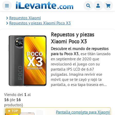
Menu
Buscar
Mi
Repuestos Xiaomi
Repuestos y piezas Xiaomi Poco X3
Repuestos y piezas
Xiaomi Poco X3
Descubre el mundo de repuestos
para tu Poco X3
, ese titán lanzado
en septiembre de 2020 que
revolucionó el juego con su
pantalla IPS LCD de 6.67
pulgadas. Imagina revivir ese
móvil que se te cayó y rajó la
pantalla, o esa tapa trasera en
Cobalt Blue o Shadow Gray que
Viendo del
1
al
necesita un refresh. En nuestra
16
(de
16
tienda online, especializada en
productos)
piezas de alta calidad como
pantallas originales, service pack,
Pantalla completa para Xiaomi