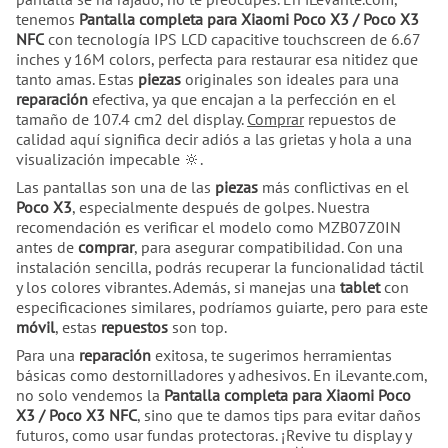
tenemos
Pantalla completa para Xiaomi Poco X3 / Poco X3
NFC
con tecnología IPS LCD capacitive touchscreen de 6.67
inches y 16M colors, perfecta para restaurar esa nitidez que
tanto amas. Estas
piezas
originales son ideales para una
reparación
efectiva, ya que encajan a la perfección en el
tamaño de 107.4 cm2 del display.
Comprar
repuestos de
calidad aquí significa decir adiós a las grietas y hola a una
visualización impecable 🔆.
Las pantallas son una de las
piezas
más conflictivas en el
Poco X3
, especialmente después de golpes. Nuestra
recomendación es verificar el modelo como MZB07Z0IN
antes de
comprar
, para asegurar compatibilidad. Con una
instalación sencilla, podrás recuperar la funcionalidad táctil
y los colores vibrantes. Además, si manejas una
tablet
con
especificaciones similares, podríamos guiarte, pero para este
móvil
, estas
repuestos
son top.
Para una
reparación
exitosa, te sugerimos herramientas
básicas como destornilladores y adhesivos. En iLevante.com,
no solo vendemos la
Pantalla completa para Xiaomi Poco
X3 / Poco X3 NFC
, sino que te damos tips para evitar daños
futuros, como usar fundas protectoras. ¡Revive tu display y