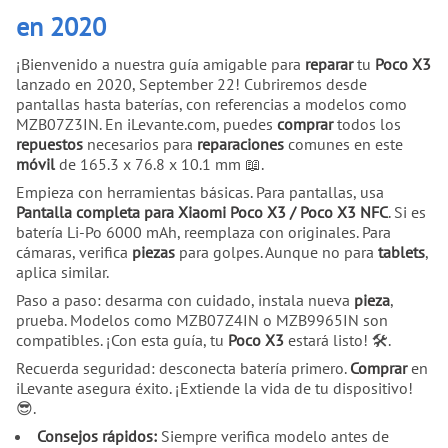
en 2020
¡Bienvenido a nuestra guía amigable para
reparar
tu
Poco X3
lanzado en 2020, September 22! Cubriremos desde
pantallas hasta baterías, con referencias a modelos como
MZB07Z3IN. En iLevante.com, puedes
comprar
todos los
repuestos
necesarios para
reparaciones
comunes en este
móvil
de 165.3 x 76.8 x 10.1 mm 📖.
Empieza con herramientas básicas. Para pantallas, usa
Pantalla completa para Xiaomi Poco X3 / Poco X3 NFC
. Si es
batería Li-Po 6000 mAh, reemplaza con originales. Para
cámaras, verifica
piezas
para golpes. Aunque no para
tablets
,
aplica similar.
Paso a paso: desarma con cuidado, instala nueva
pieza
,
prueba. Modelos como MZB07Z4IN o MZB9965IN son
compatibles. ¡Con esta guía, tu
Poco X3
estará listo! 🛠.
Recuerda seguridad: desconecta batería primero.
Comprar
en
iLevante asegura éxito. ¡Extiende la vida de tu dispositivo!
😎.
Consejos rápidos:
Siempre verifica modelo antes de