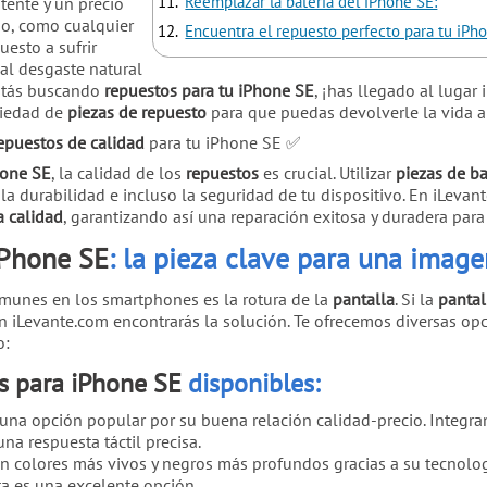
Reemplazar la batería del iPhone SE:
ente y un precio
go, como cualquier
Encuentra el repuesto perfecto para tu iPh
esto a sufrir
al desgaste natural
stás buscando
repuestos para tu iPhone SE
, ¡has llegado al lugar
riedad de
piezas de repuesto
para que puedas devolverle la vida a
epuestos de calidad
para tu iPhone SE
✅
hone SE
, la calidad de los
repuestos
es crucial. Utilizar
piezas de ba
 la durabilidad e incluso la seguridad de tu dispositivo. En iLev
a calidad
, garantizando así una reparación exitosa y duradera para
iPhone SE
: la pieza clave para una imag
munes en los smartphones es la rotura de la
pantalla
. Si la
pantal
n iLevante.com encontrarás la solución. Te ofrecemos diversas opc
o:
s para iPhone SE
disponibles:
 una opción popular por su buena relación calidad-precio. Integran
a respuesta táctil precisa.
en colores más vivos y negros más profundos gracias a su tecnolog
ta es una excelente opción.