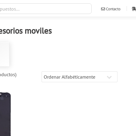
Contacto
ventas@ileva
esorios moviles
ductos)