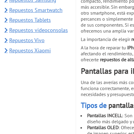
compacto, rendimiento pot
más accesible. Sin embar
Repuestos Smartwatch
otro smartphone, está expu
percances o simplemente 
Repuestos Tablets
de sus componentes. Si e
Repuestos videoconsolas
ofrecemos una amplia va
La importancia de elegir
r
Repuestos Vivo
A la hora de reparar tu
iP
Repuestos Xiaomi
afectando el rendimiento,
ofrecerte
repuestos de alt
Pantallas para 
Una de las averías más co
funciona correctamente, e
necesidades y presupuest
Tipos de
pantalla
Pantallas INCELL
: Son
diseño más delgado y un
Pantallas OLED
: Ofrec
de imagen superior, es