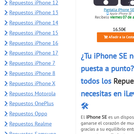
Repuestos iPhone 12
Pantalla iPhone S
Repuestos iPhone 13
Apple iPhone SE
Recíbelo
viernes 07 de 
Repuestos iPhone 14
16.50€
Repuestos iPhone 15
Añadir a la Cest
Repuestos iPhone 16
Repuestos iPhone 17
¿Tu iPhone SE n
Repuestos iPhone 7
puesta a punto?
Repuestos iPhone 8
todos los
Repue
Repuestos iPhone X
necesitas en iL
Repuestos Motorola
Repuestos OnePlus
🛠️
Repuestos Oppo
El
iPhone SE
es un dispos
ganarse el corazón de mu
Repuestos Realme
gracias a su equilibrio en
Repuestos Samsung