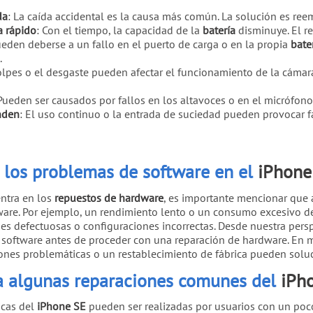
da
: La caída accidental es la causa más común. La solución es ree
a rápido
: Con el tiempo, la capacidad de la
batería
disminuye. El 
ueden deberse a un fallo en el puerto de carga o en la propia
bate
.
olpes o el desgaste pueden afectar el funcionamiento de la cámar
 Pueden ser causados por fallos en los altavoces o en el micrófon
nden
: El uso continuo o la entrada de suciedad pueden provocar f
 los problemas de software en el
iPhone
entra en los
repuestos de hardware
, es importante mencionar que
tware. Por ejemplo, un rendimiento lento o un consumo excesivo de
nes defectuosas o configuraciones incorrectas. Desde nuestra pe
software antes de proceder con una reparación de hardware. En m
iones problemáticas o un restablecimiento de fábrica pueden solu
a algunas reparaciones comunes del
iPh
icas del
iPhone SE
pueden ser realizadas por usuarios con un poco