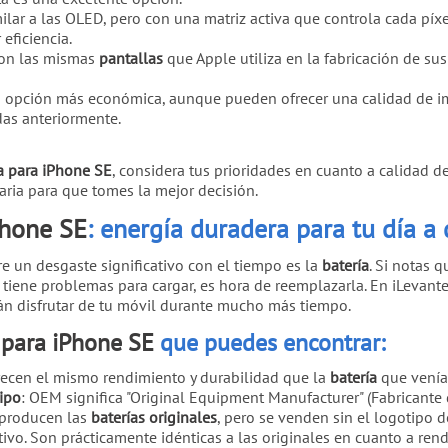
milar a las OLED, pero con una matriz activa que controla cada p
eficiencia.
Son las mismas
pantallas
que Apple utiliza en la fabricación de sus 
a opción más económica, aunque pueden ofrecer una calidad de im
as anteriormente.
a para iPhone SE
, considera tus prioridades en cuanto a calidad 
aria para que tomes la mejor decisión.
Phone SE
: energía duradera para tu día a
 un desgaste significativo con el tiempo es la
batería
. Si notas q
tiene problemas para cargar, es hora de reemplazarla. En iLevan
án disfrutar de tu móvil durante mucho más tiempo.
 para iPhone SE
que puedes encontrar:
recen el mismo rendimiento y durabilidad que la
batería
que venía
ipo
: OEM significa "Original Equipment Manufacturer" (Fabricante 
producen las
baterías originales
, pero se venden sin el logotipo d
ivo. Son prácticamente idénticas a las originales en cuanto a ren