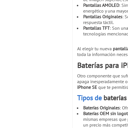
Pantallas AMOLED
: Si
energético y una mayor 
Pantallas Originales
: 
respuesta táctil.
Pantallas TFT
: Son un
tecnologías mencionad
Al elegir tu nueva
pantall
toda la información neces
Baterías para i
Otro componente que sufre
apaga inesperadamente o 
iPhone SE
que te permitir
Tipos de
baterías
Baterías Originales
: Of
Baterías OEM sin logot
mismas empresas que 
un precio más competit