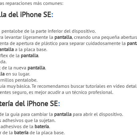
 las reparaciones más comunes:
la del iPhone SE
:
s pentalobe de la parte inferior del dispositivo.
ra levantar ligeramente la
pantalla
, creando una pequeña abertura
enta de apertura de plástico para separar cuidadosamente la
pant
antalla
a la placa base.
flex de la
pantalla
.
da.
x de la nueva
pantalla
.
lla
en su lugar.
ornillos pentalobe.
ía muy básica. Te recomendamos buscar tutoriales en vídeo detall
sientes seguro, es mejor acudir a un técnico profesional.
tería del iPhone SE
:
de la guía para cambiar la
pantalla
para abrir el dispositivo.
s adhesivos que la sujetan.
s adhesivos de la
batería
.
r de la
batería
de la placa base.