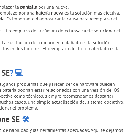
mplazar la
pantalla
por una nueva.
reemplazo por una
batería nueva
es la solución más efectiva.
ría
. Es importante diagnosticar la causa para reemplazar el
a. El reemplazo de la cámara defectuosa suele solucionar el
o. La sustitución del componente dañado es la solución.
allos en los botones. El reemplazo del botón afectado es la
 SE
?
💻
 algunos problemas que parecen ser de hardware pueden
 batería podrían estar relacionados con una versión de iOS
rspectiva como técnicos, siempre recomendamos descartar
uchos casos, una simple actualización del sistema operativo,
cionar el problema.
one SE
🛠️
 de habilidad y las herramientas adecuadas. Aquí te dejamos