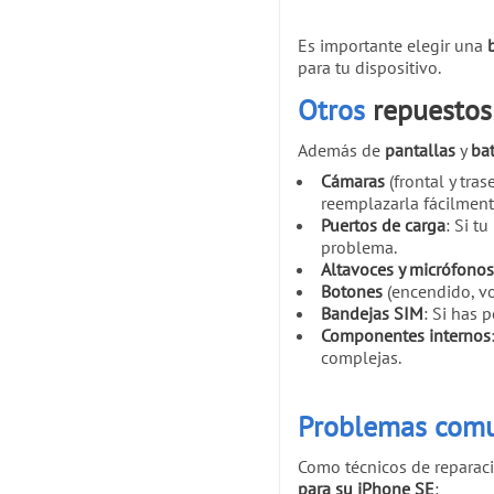
Es importante elegir una
para tu dispositivo.
Otros
repuestos
Además de
pantallas
y
bat
Cámaras
(frontal y tras
reemplazarla fácilment
Puertos de carga
: Si tu
problema.
Altavoces y micrófonos
Botones
(encendido, v
Bandejas SIM
: Si has 
Componentes internos
complejas.
Problemas comu
Como técnicos de reparaci
para su iPhone SE
: