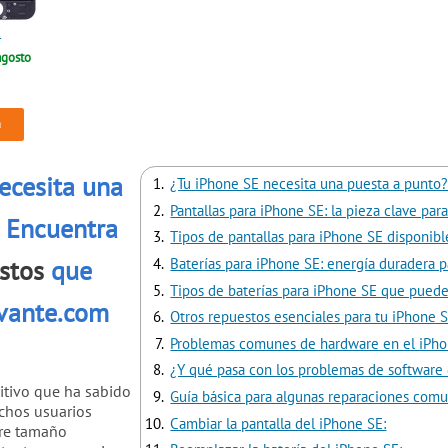
E
agosto
a
ecesita una
¿Tu iPhone SE necesita una puesta a punto?
Pantallas para iPhone SE: la pieza clave pa
 Encuentra
Tipos de pantallas para iPhone SE disponibl
Baterías para iPhone SE: energía duradera pa
stos
que
Tipos de baterías para iPhone SE que puede
evante.com
Otros repuestos esenciales para tu iPhone S
Problemas comunes de hardware en el iPhon
¿Y qué pasa con los problemas de software
itivo que ha sabido
Guía básica para algunas reparaciones comu
chos usuarios
Cambiar la pantalla del iPhone SE:
tre tamaño