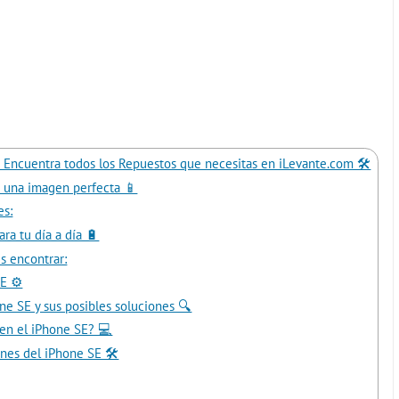
 Encuentra todos los Repuestos que necesitas en iLevante.com 🛠️
ra una imagen perfecta 📱
es:
ra tu día a día 🔋
s encontrar:
E ⚙️
e SE y sus posibles soluciones 🔍
 en el iPhone SE? 💻
nes del iPhone SE 🛠️