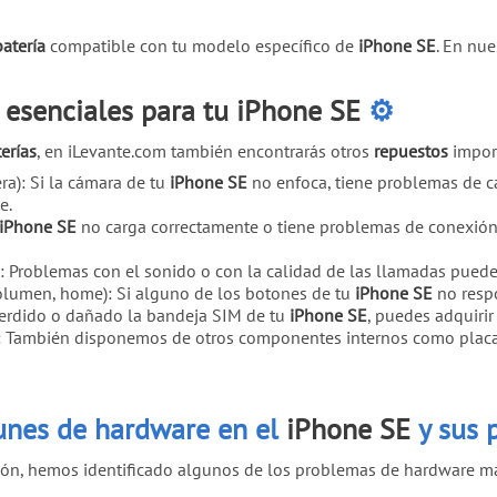
batería
compatible con tu modelo específico de
iPhone SE
. En nu
 esenciales para tu iPhone SE
⚙️
erías
, en iLevante.com también encontrarás otros
repuestos
impor
era): Si la cámara de tu
iPhone SE
no enfoca, tiene problemas de 
e.
iPhone SE
no carga correctamente o tiene problemas de conexión
: Problemas con el sonido o con la calidad de las llamadas pued
olumen, home): Si alguno de los botones de tu
iPhone SE
no respo
perdido o dañado la bandeja SIM de tu
iPhone SE
, puedes adquirir
: También disponemos de otros componentes internos como placas 
nes de hardware en el
iPhone SE
y sus 
ón, hemos identificado algunos de los problemas de hardware má