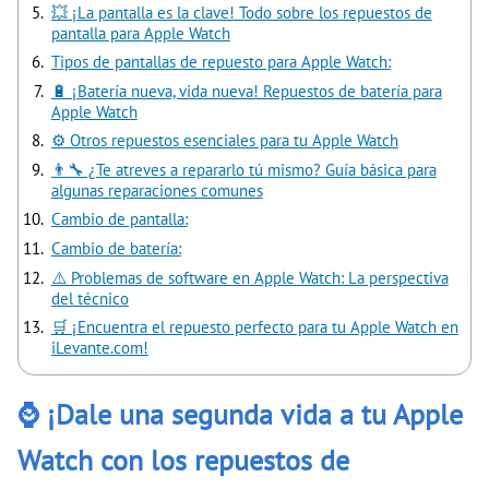
💥 ¡La pantalla es la clave! Todo sobre los repuestos de
pantalla para Apple Watch
Tipos de pantallas de repuesto para Apple Watch:
🔋 ¡Batería nueva, vida nueva! Repuestos de batería para
Apple Watch
⚙️ Otros repuestos esenciales para tu Apple Watch
👨‍🔧 ¿Te atreves a repararlo tú mismo? Guía básica para
algunas reparaciones comunes
Cambio de pantalla:
Cambio de batería:
⚠️ Problemas de software en Apple Watch: La perspectiva
del técnico
🛒 ¡Encuentra el repuesto perfecto para tu Apple Watch en
iLevante.com!
⌚ ¡Dale una segunda vida a tu Apple
Watch con los repuestos de