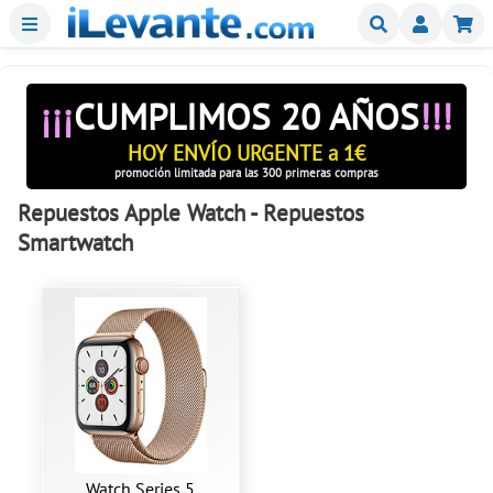
Menu
Buscar
Mi
¡¡¡
CUMPLIMOS 20 AÑOS
!!!
HOY ENVÍO URGENTE a 1€
promoción limitada para las 300 primeras compras
Repuestos Apple Watch - Repuestos
Smartwatch
Watch Series 5