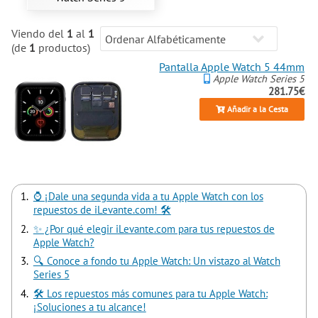
Viendo del
1
al
1
(de
1
productos)
Pantalla Apple Watch 5 44mm
Apple Watch Series 5
281.75€
Añadir a la Cesta
⌚ ¡Dale una segunda vida a tu Apple Watch con los
repuestos de iLevante.com! 🛠️
✨ ¿Por qué elegir iLevante.com para tus repuestos de
Apple Watch?
🔍 Conoce a fondo tu Apple Watch: Un vistazo al Watch
Series 5
🛠️ Los repuestos más comunes para tu Apple Watch:
¡Soluciones a tu alcance!