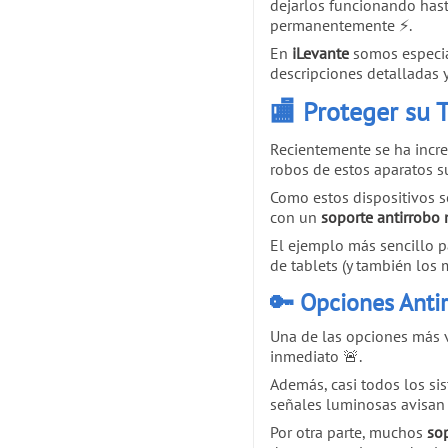
dejarlos funcionando hast
permanentemente ⚡.
En
iLevante
somos especia
descripciones detalladas y
🏬 Proteger su 
Recientemente se ha incr
robos de estos aparatos s
Como estos dispositivos s
con un
soporte antirrobo 
El ejemplo más sencillo p
de tablets (y también los m
🔑 Opciones Anti
Una de las opciones más v
inmediato 🚨.
Además, casi todos los si
señales luminosas avisan d
Por otra parte, muchos
sop