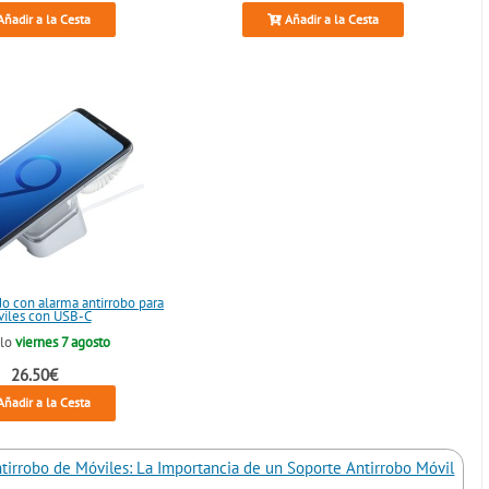
ñadir a la Cesta
Añadir a la Cesta
do con alarma antirrobo para
iles con USB-C
elo
viernes 7 agosto
26.50€
ñadir a la Cesta
tirrobo de Móviles: La Importancia de un Soporte Antirrobo Móvil