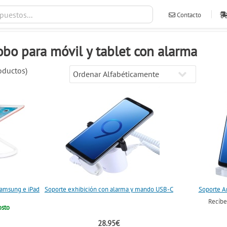
Contacto
ventas@ileva
obo para móvil y tablet con alarma
ductos)
Samsung e iPad
Soporte exhibición con alarma y mando USB-C
Soporte An
Recíb
osto
28.95€