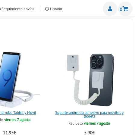
Miemb
Seguimiento envíos
Horario
0
nte.com
tirrobo Tablet y Móvil
Soporte antirrobo adhesivo para móviles y
tablets
elo
viernes 7 agosto
Recíbelo
viernes 7 agosto
21.95€
5.90€