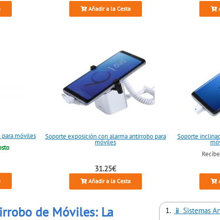
a
Añadir a la Cesta
A
o para móviles
Soporte exposición con alarma antirrobo para
Soporte inclina
móviles
móv
osto
Recíb
31.25€
a
Añadir a la Cesta
A
irrobo de Móviles: La
📱 Sistemas An