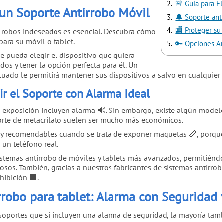
🚨 Guía para E
un Soporte Antirrobo Móvil
🔔 Soporte ant
🏬 Proteger su
e robos indeseados es esencial. Descubra cómo
para su móvil o tablet.
🔑 Opciones A
e pueda elegir el dispositivo que quiera
os y tener la opción perfecta para él. Un
uado le permitirá mantener sus dispositivos a salvo en cualquier
ir el Soporte con Alarma Ideal
 exposición incluyen alarma 🔊. Sin embargo, existe algún modelo 
orte de metacrilato suelen ser mucho más económicos.
uy recomendables cuando se trata de exponer maquetas 📏, porq
 un teléfono real.
stemas antirrobo de móviles y tablets más avanzados, permitiéndo
tosos. También, gracias a nuestros fabricantes de sistemas antirr
hibición 🏢.
rrobo para tablet: Alarma con Seguridad 
portes que sí incluyen una alarma de seguridad, la mayoría tamb