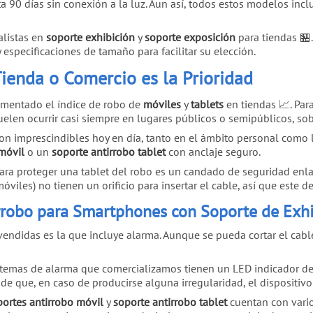
a 90 días sin conexión a la luz. Aun así, todos estos modelos in
listas en
soporte exhibición
y
soporte exposición
para tiendas 🏪
 especificaciones de tamaño para facilitar su elección.
Tienda o Comercio es la Prioridad
ementado el índice de robo de
móviles
y
tablets
en tiendas 📈. Par
uelen ocurrir casi siempre en lugares públicos o semipúblicos, s
on imprescindibles hoy en día, tanto en el ámbito personal como la
móvil
o un
soporte antirrobo tablet
con anclaje seguro.
ara proteger una tablet del robo es un candado de seguridad enla
óviles) no tienen un orificio para insertar el cable, así que este de
rrobo para Smartphones con Soporte de Exh
endidas es la que incluye alarma. Aunque se pueda cortar el cable
stemas de alarma que comercializamos tienen un LED indicador de 
e que, en caso de producirse alguna irregularidad, el dispositivo 
ortes antirrobo móvil
y
soporte antirrobo tablet
cuentan con vario