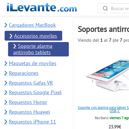
Cargadores MacBook
Soportes antirr
Accesorios moviles
Viendo del
1
al
7
(de
7
pro
Soporte alarma
antirrobo tablets
Maquetas de moviles
Reparaciones
Repuestos Gafas VR
Repuestos Google Pixel
Repuestos Honor
Soporte con alarma para tablet 
Repuestos Huawei
USB-C
Recíbelo
viernes 7 ag
Repuestos iPhone 11
23.99€