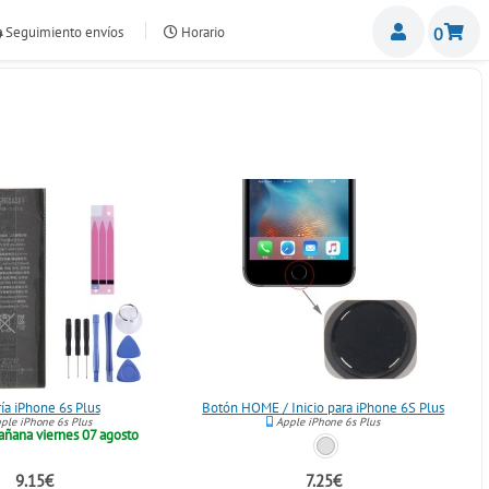
Miemb
Seguimiento envíos
Horario
0
nte.com
ía iPhone 6s Plus
Botón HOME / Inicio para iPhone 6S Plus
ple iPhone 6s Plus
Apple iPhone 6s Plus
ñana viernes 07 agosto
9.15€
7.25€