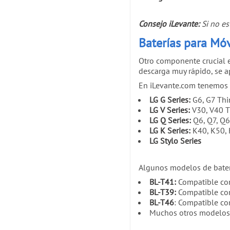
Consejo iLevante:
Si no es
Baterías para Móv
Otro componente crucial es
descarga muy rápido, se a
En iLevante.com tenemos 
LG G Series:
G6, G7 Thin
LG V Series:
V30, V40 T
LG Q Series:
Q6, Q7, Q60
LG K Series:
K40, K50, K
LG Stylo Series
Algunos modelos de bater
BL-T41:
Compatible con
BL-T39:
Compatible con
BL-T46
: Compatible co
Muchos otros modelos