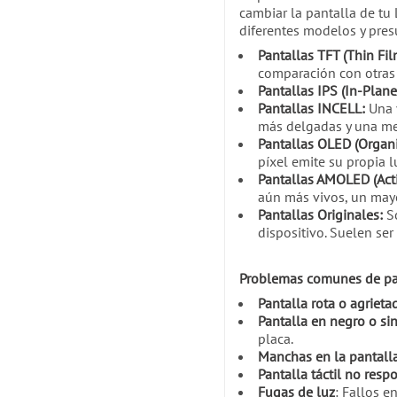
cambiar la pantalla de tu
diferentes modelos y presu
Pantallas TFT (Thin Fil
comparación con otras 
Pantallas IPS (In-Plane
Pantallas INCELL:
Una v
más delgadas y una mej
Pantallas OLED (Organi
píxel emite su propia 
Pantallas AMOLED (Acti
aún más vivos, un mayor
Pantallas Originales:
So
dispositivo. Suelen ser
Problemas comunes de pan
Pantalla rota o agrieta
Pantalla en negro o si
placa.
Manchas en la pantalla
Pantalla táctil no resp
Fugas de luz
: Fallos e