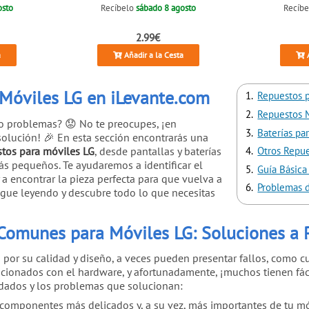
osto
Recíbelo
sábado 8 agosto
Recíb
2.99€
a
Añadir a la Cesta
A
Móviles LG en iLevante.com
Repuestos p
Repuestos 
o problemas? 😟 No te preocupes, ¡en
Baterías pa
olución! 🎉 En esta sección encontrarás una
tos para móviles LG
, desde pantallas y baterías
Otros Repue
s pequeños. Te ayudaremos a identificar el
Guía Básica
a encontrar la pieza perfecta para que vuelva a
Problemas d
gue leyendo y descubre todo lo que necesitas
Comunes para Móviles LG: Soluciones a 
 por su calidad y diseño, a veces pueden presentar fallos, como c
cionados con el hardware, y afortunadamente, ¡muchos tienen fác
ados y los problemas que solucionan:
 componentes más delicados y, a su vez, más importantes de tu móv