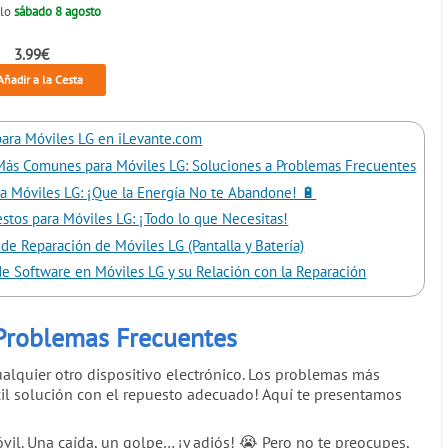
elo
sábado 8 agosto
3.99€
ñadir a la Cesta
ara Móviles LG en iLevante.com
Más Comunes para Móviles LG: Soluciones a Problemas Frecuentes
ra Móviles LG: ¡Que la Energía No te Abandone! 🔋
stos para Móviles LG: ¡Todo lo que Necesitas!
 de Reparación de Móviles LG (Pantalla y Batería)
e Software en Móviles LG y su Relación con la Reparación
Problemas Frecuentes
ualquier otro dispositivo electrónico. Los problemas más
il solución con el repuesto adecuado! Aquí te presentamos
il. Una caída, un golpe… ¡y adiós! 😭 Pero no te preocupes,