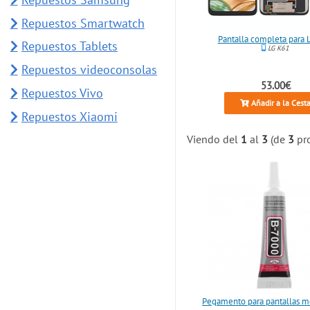
Repuestos Smartwatch
Pantalla completa para 
Repuestos Tablets
LG K61
Repuestos videoconsolas
53.00€
Repuestos Vivo
Añadir a la Cest
Repuestos Xiaomi
Viendo del
1
al
3
(de
3
pro
Pegamento para pantallas m