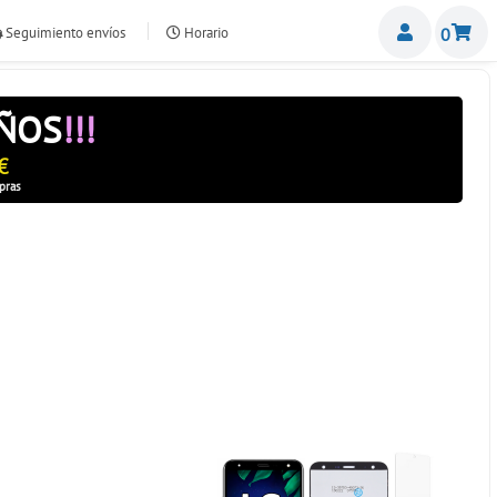
Miemb
Seguimiento envíos
Horario
0
nte.com
AÑOS
!!!
€
pras