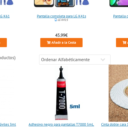
LG K61
Pantalla completa para LG K41s
Pantalla 
LG K41S
45.99€
a
Añadir a la Cesta
A
ductos)
óviles 3ml
Adhesivo negro para pantallas T7000 5mL
Cinta doble cara