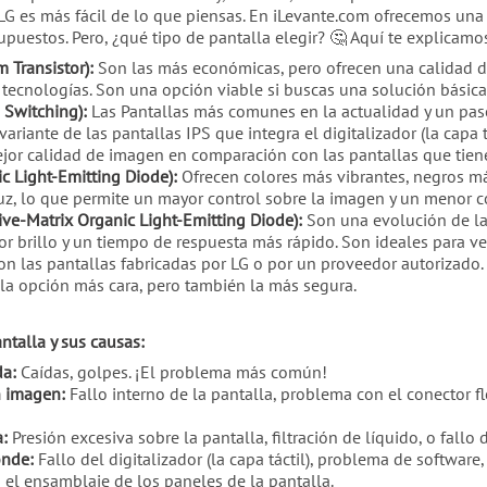
 LG es más fácil de lo que piensas. En iLevante.com ofrecemos un
puestos. Pero, ¿qué tipo de pantalla elegir? 🤔 Aquí te explicamos
m Transistor):
Son las más económicas, pero ofrecen una calidad de 
tecnologías. Son una opción viable si buscas una solución básica
 Switching):
Las Pantallas más comunes en la actualidad y un paso
ariante de las pantallas IPS que integra el digitalizador (la capa 
or calidad de imagen en comparación con las pantallas que tiene
c Light-Emitting Diode):
Ofrecen colores más vibrantes, negros má
luz, lo que permite un mayor control sobre la imagen y un menor 
ve-Matrix Organic Light-Emitting Diode):
Son una evolución de la
 brillo y un tiempo de respuesta más rápido. Son ideales para ver
n las pantallas fabricadas por LG o por un proveedor autorizado.
 la opción más cara, pero también la más segura.
talla y sus causas:
da:
Caídas, golpes. ¡El problema más común!
n imagen:
Fallo interno de la pantalla, problema con el conector fle
:
Presión excesiva sobre la pantalla, filtración de líquido, o fallo d
onde:
Fallo del digitalizador (la capa táctil), problema de software,
n el ensamblaje de los paneles de la pantalla.