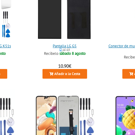
LG K51s
Pantalla LG G5
Conector de mue
LG G5
osto
Recíbelo
sábado 8 agosto
Recíb
10.90€
a
Añadir a la Cesta
A