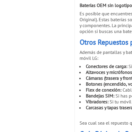
Baterías OEM sin logotipo:
Es posible que encuentres
Original). Estas baterías
y componentes. La princip
opción si buscas una bater
Otros Repuestos p
Además de pantallas y ba
móvil LG:
Conectores de carga:
Si
Altavoces y micrófonos
Cámaras (trasera y front
Botones (encendido, v
Flex de conexión:
Cable
Bandejas SIM:
Si has p
Vibradores:
Si tu móvil 
Carcasas y tapas trasera
Sea cual sea el repuesto 