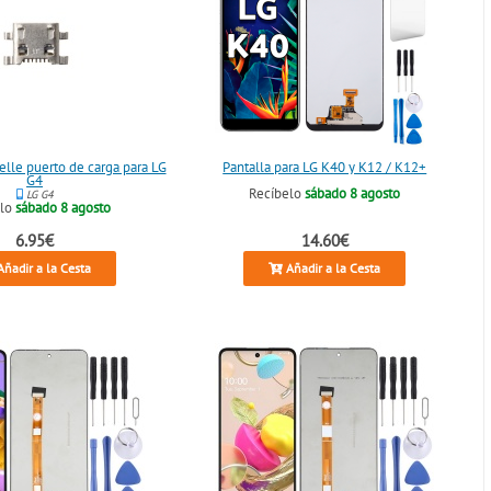
lle puerto de carga para LG
Pantalla para LG K40 y K12 / K12+
G4
Recíbelo
sábado 8 agosto
LG G4
elo
sábado 8 agosto
6.95€
14.60€
ñadir a la Cesta
Añadir a la Cesta