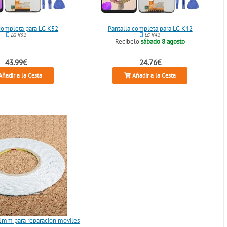
completa para LG K52
Pantalla completa para LG K42
LG K52
LG K42
Recíbelo
sábado 8 agosto
43.99€
24.76€
ñadir a la Cesta
Añadir a la Cesta
 1mm para reparación moviles