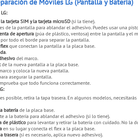
paración de Móviles LG (Pantalla y Batería)
 LG:
 la tarjeta SIM y la tarjeta microSD
(si la tiene).
es de la pantalla para ablandar el adhesivo. Puedes usar una pisto
enta de apertura
(púa de plástico, ventosa) entre la pantalla y el 
por todo el borde para separar la pantalla.
flex
que conectan la pantalla a la placa base.
ada
.
dhesivo
del marco.
x
de la nueva pantalla a la placa base.
marco y coloca la nueva pantalla.
ara asegurar la pantalla.
mprueba que todo funciona correctamente.
LG:
i es posible, retira la tapa trasera. En algunos modelos, necesitarás
a batería
de la placa base.
a la batería para ablandar el adhesivo (si lo tiene).
a de plástico
para levantar y retirar la batería con cuidado. No la d
a
en su lugar y conecta el flex a la placa base.
a trasera
(si es necesario, aplica nuevo adhesivo).