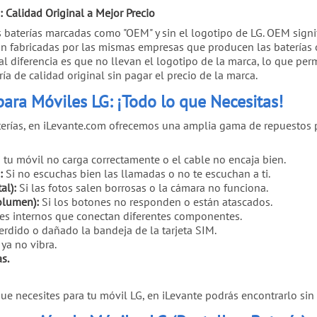
 Calidad Original a Mejor Precio
 baterías marcadas como "OEM" y sin el logotipo de LG. OEM signi
 son fabricadas por las mismas empresas que producen las baterías 
al diferencia es que no llevan el logotipo de la marca, lo que per
ía de calidad original sin pagar el precio de la marca.
ara Móviles LG: ¡Todo lo que Necesitas!
terías, en iLevante.com ofrecemos una amplia gama de repuestos 
 tu móvil no carga correctamente o el cable no encaja bien.
:
Si no escuchas bien las llamadas o no te escuchan a ti.
al):
Si las fotos salen borrosas o la cámara no funciona.
olumen):
Si los botones no responden o están atascados.
s internos que conectan diferentes componentes.
erdido o dañado la bandeja de la tarjeta SIM.
ya no vibra.
s.
que necesites para tu móvil LG, en iLevante podrás encontrarlo si