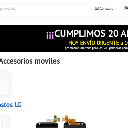
Contacto
ventas@ileva
¡¡¡
CUMPLIMOS 20 
HOY ENVÍO URGENTE a 1
promoción limitada para las 300 primeras com
Accesorios moviles
stos LG