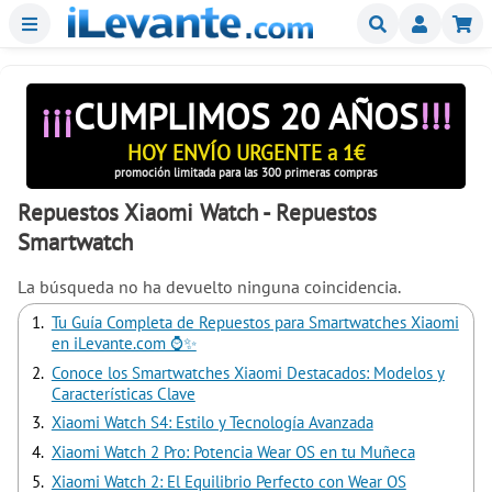
Menu
Buscar
Mi
¡¡¡
CUMPLIMOS 20 AÑOS
!!!
HOY ENVÍO URGENTE a 1€
promoción limitada para las 300 primeras compras
Repuestos Xiaomi Watch - Repuestos
Smartwatch
La búsqueda no ha devuelto ninguna coincidencia.
Tu Guía Completa de Repuestos para Smartwatches Xiaomi
en iLevante.com ⌚✨
Conoce los Smartwatches Xiaomi Destacados: Modelos y
Características Clave
Xiaomi Watch S4: Estilo y Tecnología Avanzada
Xiaomi Watch 2 Pro: Potencia Wear OS en tu Muñeca
Xiaomi Watch 2: El Equilibrio Perfecto con Wear OS