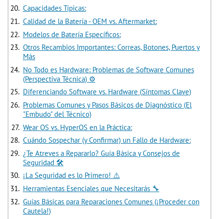
Capacidades Típicas:
Calidad de la Batería - OEM vs. Aftermarket:
Modelos de Batería Específicos:
Otros Recambios Importantes: Correas, Botones, Puertos y
Más
No Todo es Hardware: Problemas de Software Comunes
(Perspectiva Técnica) ⚙️
Diferenciando Software vs. Hardware (Síntomas Clave)
Problemas Comunes y Pasos Básicos de Diagnóstico (El
"Embudo" del Técnico)
Wear OS vs. HyperOS en la Práctica:
Cuándo Sospechar (y Confirmar) un Fallo de Hardware:
¿Te Atreves a Repararlo? Guía Básica y Consejos de
Seguridad 🛠️
¡La Seguridad es lo Primero! ⚠️
Herramientas Esenciales que Necesitarás 🔧
Guías Básicas para Reparaciones Comunes (¡Proceder con
Cautela!)