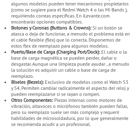
algunos modelos pueden tener mecanismos propietarios
(como se sugiere para el Redmi Watch 4 o las Mi Bands ),
requiriendo correas específicas. En iLevante.com
encontrarás opciones compatibles.
Botones y Coronas (Buttons & Crowns):
Si un botón se
atasca o deja de funcionar, a menudo el problema está en
el cable flexible (flex) que lo conecta. Disponemos de
estos flex de reemplazo para algunos modelos.
Puerto/Base de Carga (Charging Port/Dock):
El cable o la
base de carga magnética se pueden perder, dañar o
desgastar. Aunque una limpieza puede ayudar , a menudo
la solución es adquirir un cable o base de carga de
reemplazo.
Biseles (Bezels):
Exclusivo de modelos como el Watch S3
y S4. Permiten cambiar radicalmente el aspecto del reloj y
pueden reemplazarse si se rayan o rompen.
Otros Componentes:
Piezas internas como motores de
vibración, altavoces o micrófonos también pueden fallar,
pero su reemplazo suele ser más complejo y requerir
habilidades de microsoldadura, por lo que generalmente
se recomienda acudir a un profesional.