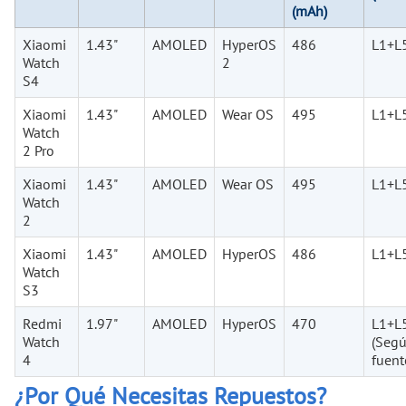
(mAh)
Xiaomi
1.43"
AMOLED
HyperOS
486
L1+L
Watch
2
S4
Xiaomi
1.43"
AMOLED
Wear OS
495
L1+L
Watch
2 Pro
Xiaomi
1.43"
AMOLED
Wear OS
495
L1+L
Watch
2
Xiaomi
1.43"
AMOLED
HyperOS
486
L1+L
Watch
S3
Redmi
1.97"
AMOLED
HyperOS
470
L1+L
Watch
(Seg
4
fuent
¿Por Qué Necesitas Repuestos?