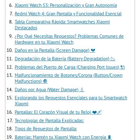
Xiaomi Watch S3: Personalización y Gran Autonomía
Redmi Watch 4: Gran Pantalla y Funcionalidad Esencial
Tabla Comparativa Rápida: Smartwatches Xiaomi
Destacados
¿Por Qué Necesitas Repuestos? Problemas Comunes de
Hardware en tu Xiaomi Watch
Daños en la Pantalla (Screen Damage) 💔
Degradación de la Batería (Battery Degradation) 📉
Problemas del Puerto de Carga (Charging Port Issues) 🔌
Malfuncionamiento de Botones/Corona (Button/Crown
Malfunctions) 🔘
Daños por Agua (Water Damage) 💧
Explorando los Repuestos Esenciales para tu Smartwatch
Xiaomi
Pantallas: El Corazón Visual de tu Reloj ❤️‍🩹
Tecnologías de Pantalla Explicadas:
Tipos de Repuestos de Pantalla:
Baterías: Mantén tu Xiaomi Watch con Energía 🔋