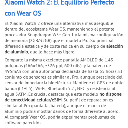
Xiaomi Watch 2: El Equilibrio Perfecto
con Wear OS
El Xiaomi Watch 2 ofrece una alternativa más asequible
dentro del ecosistema Wear OS, manteniendo el potente
procesador Snapdragon W5+ Gen 1 y la misma configuración
de memoria (2GB/32GB) que el modelo Pro. Su principal
diferencia estética y de coste radica en su cuerpo de
aleación
de aluminio
, que lo hace más ligero.
Comparte la misma excelente pantalla AMOLED de 1.43
pulgadas (466x466, ~326 ppi, 600 nits) y la batería de
495mAh con una autonomía declarada de hasta 65 horas. El
conjunto de sensores es similar al Pro, aunque prescinde del
sensor de impedancia bioeléctrica. Mantiene el GPS de doble
banda (L1+L5) , Wi-Fi, Bluetooth 5.2 , NFC y resistencia al
agua 5ATM. Es crucial destacar que este modelo
no dispone
de conectividad celular/eSIM
. Su perfil de reparación es
similar al Pro (pantalla, batería), aunque el marco de
aluminio podría mostrar daños de forma diferente al acero.
Al compartir Wear OS, podría experimentar problemas de
software parecidos.