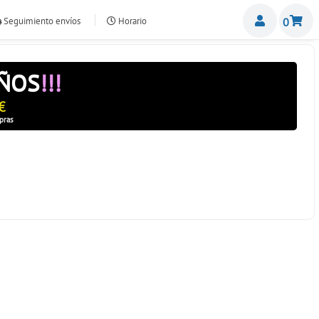
Miemb
Seguimiento envíos
Horario
0
nte.com
AÑOS
!!!
€
pras