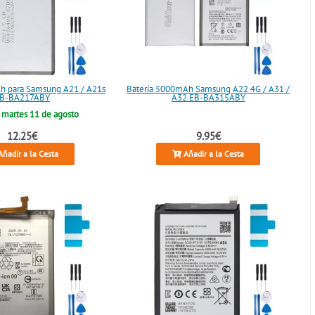
h para Samsung A21 / A21s
Batería 5000mAh Samsung A22 4G / A31 /
B-BA217ABY
A32 EB-BA315ABY
o
martes 11 de agosto
12.25€
9.95€
ñadir a la Cesta
Añadir a la Cesta