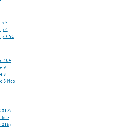
ip 5
ip 4
ip 3 5G
e 10+
e 9
e 8
e 3 Neo
2017)
rime
2016)