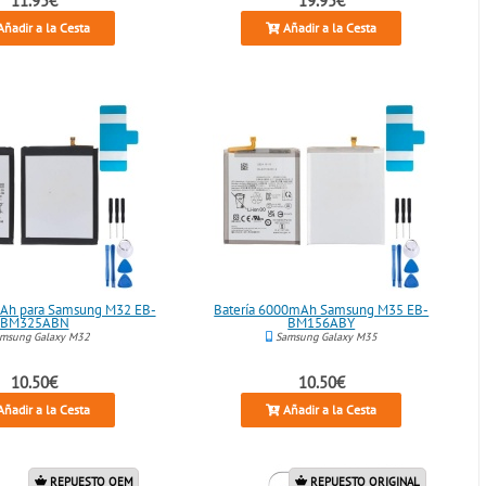
ñadir a la Cesta
Añadir a la Cesta
mAh para Samsung M32 EB-
Batería 6000mAh Samsung M35 EB-
BM325ABN
BM156ABY
msung Galaxy M32
Samsung Galaxy M35
10.50€
10.50€
ñadir a la Cesta
Añadir a la Cesta
REPUESTO OEM
REPUESTO ORIGINAL