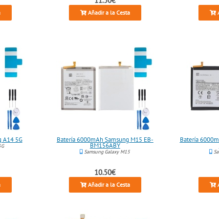
a
Añadir a la Cesta
A
g A14 5G
Batería 6000mAh Samsung M15 EB-
Batería 6000
BM156ABY
5G
Samsung Galaxy M15
Sa
10.50€
a
Añadir a la Cesta
A