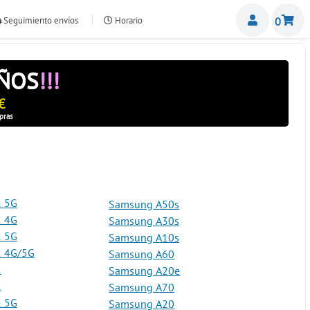
Miemb
Seguimiento envíos
Horario
0
nte.com
AÑOS
!!!
€
pras
 5G
Samsung A50s
 4G
Samsung A30s
 5G
Samsung A10s
 4G/5G
Samsung A60
2
Samsung A20e
2
Samsung A70
 5G
Samsung A20