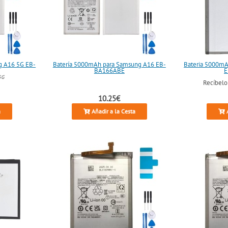
g A16 5G EB-
Batería 5000mAh para Samsung A16 EB-
Bateria 5000mA
BA166ABE
E
5G
Recíbel
10.25€
a
Añadir a la Cesta
A