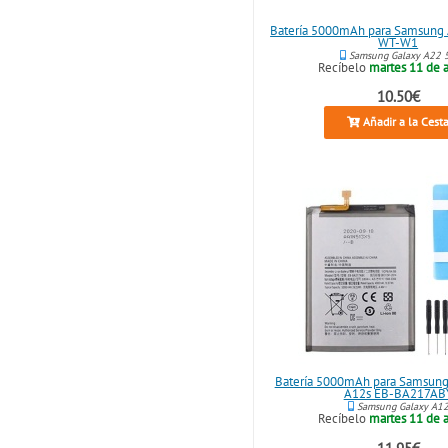
Batería 5000mAh para Samsung
WT-W1
Samsung Galaxy A22 
Recíbelo
martes 11 de 
10.50€
Añadir a la Cest
Batería 5000mAh para Samsung
A12s EB-BA217AB
Samsung Galaxy A1
Recíbelo
martes 11 de 
11.95€