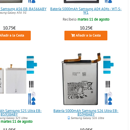
h Samsung A56 EB-BA566ABY
Batería 5000mAh Samsung A04 A04s - WT-S-
W1
sung Galaxy A56 5G
Recíbelo
martes 11 de agosto
10.75€
10.25€
ñadir a la Cesta
Añadir a la Cesta
Ah Samsung S25 Ultra EB-
Batería 5000mAh Samsung S26 Ultra EB-
BS938ABY
BS948ABY
ung Galaxy S25 Ultra
Samsung Galaxy S26 Ultra
o
martes 11 de agosto
11.95€
19.95€