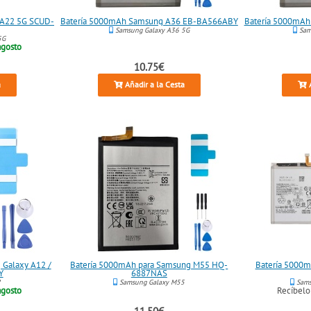
 A22 5G SCUD-
Batería 5000mAh Samsung A36 EB-BA566ABY
Batería 5000mA
Samsung Galaxy A36 5G
Sam
5G
agosto
10.75€
a
Añadir a la Cesta
A
 Galaxy A12 /
Batería 5000mAh para Samsung M55 HQ-
Batería 5000m
Y
6887NAS
2
Samsung Galaxy M55
Sams
agosto
Recíbel
11.50€