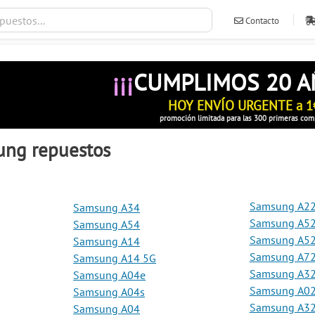
Contacto
ventas@ileva
¡¡¡
CUMPLIMOS 20 
HOY ENVÍO URGENTE a 1
promoción limitada para las 300 primeras com
ung repuestos
Samsung A22
Samsung A34
Samsung A52
Samsung A54
Samsung A52
Samsung A14
Samsung A72
Samsung A14 5G
Samsung A3
Samsung A04e
Samsung A0
Samsung A04s
Samsung A32
Samsung A04