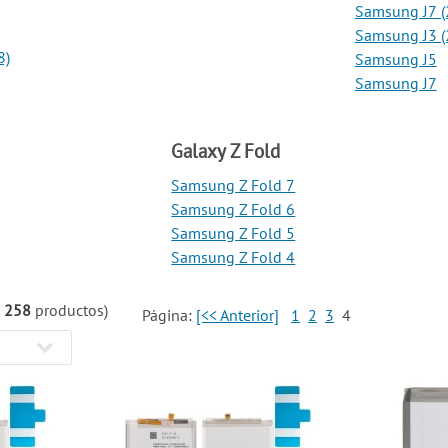
Samsung J7 (
Samsung J3 (
8)
Samsung J5
Samsung J7
Galaxy Z Fold
Samsung Z Fold 7
Samsung Z Fold 6
Samsung Z Fold 5
Samsung Z Fold 4
e
258
productos)
Página:
[<< Anterior]
1
2
3
4